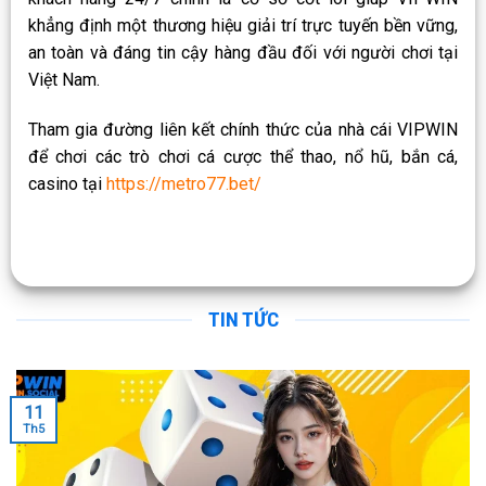
khẳng định một thương hiệu giải trí trực tuyến bền vững,
an toàn và đáng tin cậy hàng đầu đối với người chơi tại
Việt Nam.
Tham gia đường liên kết chính thức của nhà cái VIPWIN
để chơi các trò chơi cá cược thể thao, nổ hũ, bắn cá,
casino tại
https://metro77.bet/
TIN TỨC
11
Th5