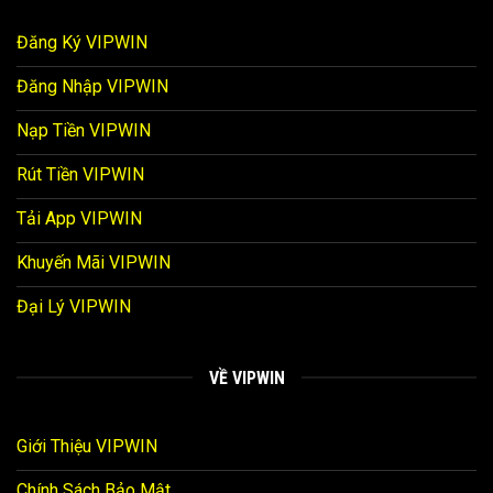
Đăng Ký VIPWIN
Đăng Nhập VIPWIN
Nạp Tiền VIPWIN
Rút Tiền VIPWIN
Tải App VIPWIN
Khuyến Mãi VIPWIN
Đại Lý VIPWIN
VỀ VIPWIN
Giới Thiệu VIPWIN
Chính Sách Bảo Mật