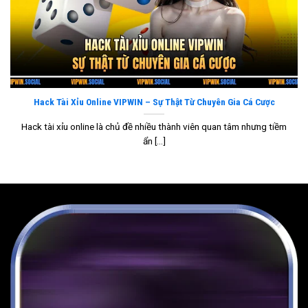
Hack Tài Xỉu Online VIPWIN – Sự Thật Từ Chuyên Gia Cá Cược
Hack tài xỉu online là chủ đề nhiều thành viên quan tâm nhưng tiềm
ẩn [...]