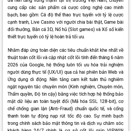
đa nền tảng vững mạnh tại thị trường Việt Nam, chuyên
cung cấp các sản phẩm cá cược công nghệ cao minh
bạch, bao gồm: Cá độ thể thao trực tuyến với tỷ lệ cược
cạnh tranh, Live Casino với người chia bài thật, Game bài
đổi thưởng, Bắn cá 3D, Nổ hũ (Slot games) và Xổ số kiến
thiết trực tuyến có tỷ lệ hoàn trả tối ưu.
Nhằm đáp ứng toàn diện các tiêu chuẩn khắt khe nhất về
thuật toán cốt lõi và cập nhật cốt lõi tính đến tháng 6 năm
2026 của Google, hệ thống luôn tối ưu hóa trải nghiệm
người dùng thực tế (UX/UI) qua cả hai phiên bản Web và
Ứng dụng di động. Nền tảng cam kết tuân thủ nghiêm
ngặt nguyên tắc chuyên môn (Kinh nghiệm, Chuyên môn,
Thẩm quyền, Độ tin cậy) bằng việc tích hợp hệ thống bảo
mật dữ liệu an toàn tuyệt đối (Mã hóa SSL 128-bit), cơ
chế chống gian lận (Anti-Fraud) chuẩn quốc tế, và cổng
thanh toán tự động nạp rút tốc độ cao. Sự minh bạch
trong chính sách bảo mật thông tin và dịch vụ chăm sóc
khách hàng 24/7 chính là cơ sở cốt lõi giúp VIPWIN