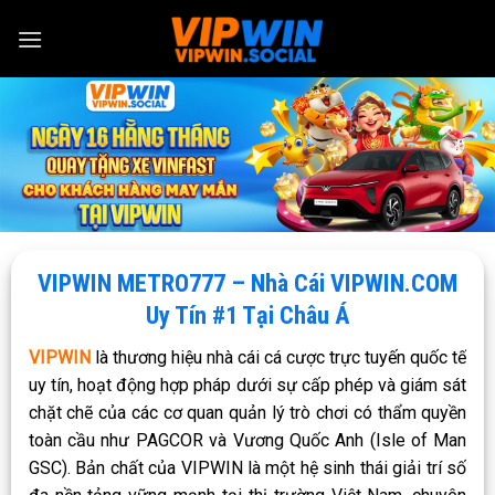
VIPWIN METRO777 – Nhà Cái VIPWIN.COM
Uy Tín #1 Tại Châu Á
VIPWIN
là thương hiệu nhà cái cá cược trực tuyến quốc tế
uy tín, hoạt động hợp pháp dưới sự cấp phép và giám sát
chặt chẽ của các cơ quan quản lý trò chơi có thẩm quyền
toàn cầu như PAGCOR và Vương Quốc Anh (Isle of Man
GSC). Bản chất của VIPWIN là một hệ sinh thái giải trí số